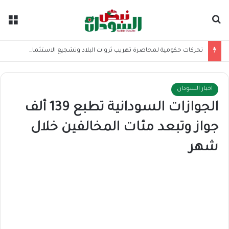
بحث عن
الق
تحركات حكومية لمحاصرة تهريب ثروات البلاد وتشجيع الاستثمار بمخلفات التعدين
اخبار السودان
الجوازات السودانية تطبع 139 ألف
جواز وتبعد مئات المخالفين خلال
شهر