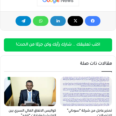
اكتب تعليقك .. شارك رأيك وكن جزءًا من الحدث!
مقالات ذات صلة
تحذير عاجل من شركة “سوداني”
كواليس الاتفاق المالي السري بين
للاتصالات
المليشيا وقيادات “قمم”