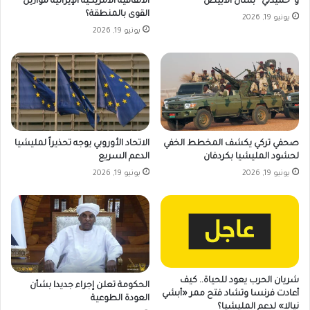
و”حميدتي” بشأن الأبيض
الاتفاقية الأمريكية الإيرانية موازين
القوى بالمنطقة؟
يونيو 19, 2026
يونيو 19, 2026
صحفي تركي يكشف المخطط الخفي
الاتحاد الأوروبي يوجه تحذيراً لمليشيا
لحشود المليشيا بكردفان
الدعم السريع
يونيو 19, 2026
يونيو 19, 2026
شريان الحرب يعود للحياة.. كيف
الحكومة تعلن إجراء جديدا بشأن
أعادت فرنسا وتشاد فتح ممر «أبشي
العودة الطوعية
نيالا» لدعم المليشيا؟