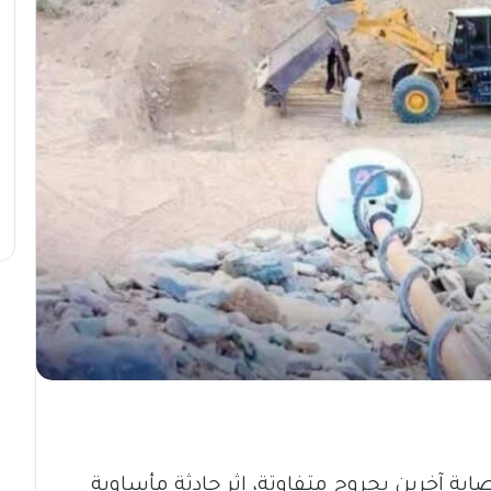
بة آخرين بجروح متفاوتة، إثر حادثة مأساوية