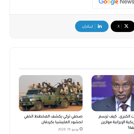
‫X
لينكدإن
ت الكبرى.. كيف ترسم
صحفي تركي يكشف المخطط الخفي
يكية الإيرانية موازين
لحشود المليشيا بكردفان
قة؟
يونيو 19, 2026