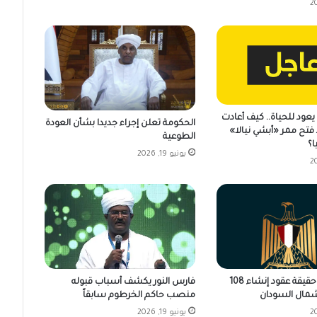
عود للحياة.. كيف أعادت
الحكومة تعلن إجراء جديدا بشأن العودة
فتح ممر «أبشي نيالا»
الطوعية
ا؟
يونيو 19, 2026
فارس النور يكشف أسباب قبوله
مصر تكشف حقيقة عقود إنشاء 108
منصب حاكم الخرطوم سابقاً
مال السودان
يونيو 19, 2026