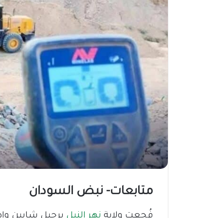
متابعات- نبض السودان
فُجعت ولاية
نهر النيل
برحيل شابين وإصا