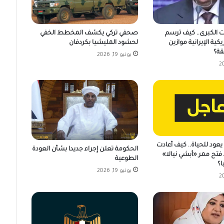
ت الكبرى.. كيف ترسم
صحفي تركي يكشف المخطط الخفي
يكية الإيرانية موازين
لحشود المليشيا بكردفان
قة؟
يونيو 19, 2026
عود للحياة.. كيف أعادت
الحكومة تعلن إجراء جديدا بشأن العودة
فتح ممر «أبشي نيالا»
الطوعية
ا؟
يونيو 19, 2026