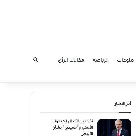
منوعات
الرياضه
مقالات الرأي
بحث عن
أخر الاخبار
تفاصيل اتصال المبعوث
الأممي و”حميدتي” بشأن
الأبيض