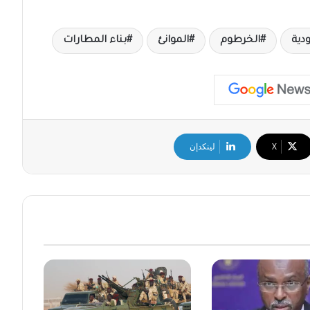
دية
الخرطوم
الموانئ
بناء المطارات
‫X
لينكدإن