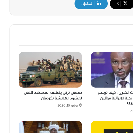
‫X
لينكدإن
ت الكبرى.. كيف ترسم
صحفي تركي يكشف المخطط الخفي
يكية الإيرانية موازين
لحشود المليشيا بكردفان
قة؟
يونيو 19, 2026