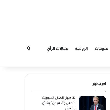
منوعات
الرياضه
مقالات الرأي
بحث عن
أخر الاخبار
تفاصيل اتصال المبعوث
الأممي و”حميدتي” بشأن
الأبيض