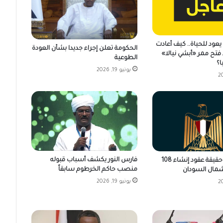
عود للحياة.. كيف أعادت
الحكومة تعلن إجراء جديدا بشأن العودة
فتح ممر «أبشي نيالا»
الطوعية
ا؟
يونيو 19, 2026
فارس النور يكشف أسباب قبوله
مصر تكشف حقيقة عقود إنشاء 108
منصب حاكم الخرطوم سابقاً
مال السودان
يونيو 19, 2026