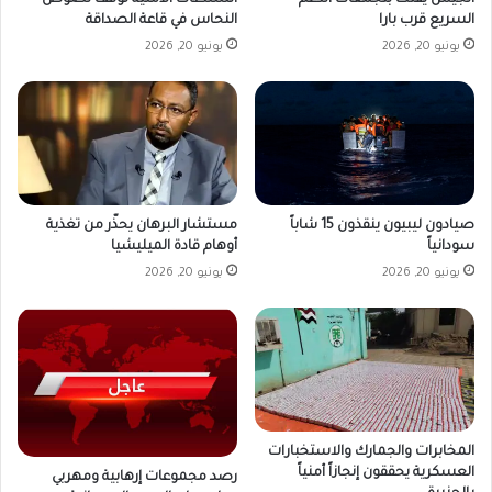
الجيش يفتك بتجمعات الدعم
السلطات الأمنية توقف لصوص
السريع قرب بارا
النحاس في قاعة الصداقة
يونيو 20, 2026
يونيو 20, 2026
صيادون ليبيون ينقذون 15 شاباً
مستشار البرهان يحذّر من تغذية
سودانياً
أوهام قادة الميليشيا
يونيو 20, 2026
يونيو 20, 2026
المخابرات والجمارك والاستخبارات
العسكرية يحققون إنجازاً أمنياً
رصد مجموعات إرهابية ومهربي