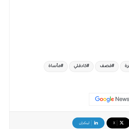
ة
قصف
كادقلي
مأساة
‫X
لينكدإن