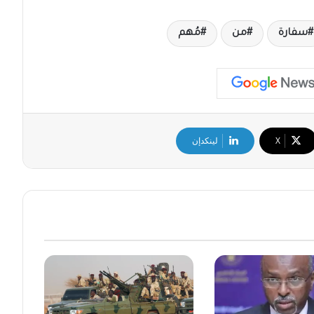
سفارة
من
مُهم
‫X
لينكدإن