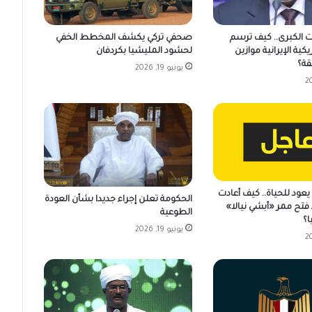
ت الكبرى.. كيف ترسم
صحفي تركي يكشف المخطط الخفي
يكية الإيرانية موازين
لحشود المليشيا بكردفان
قة؟
يونيو 19, 2026
عود للحياة.. كيف أعادت
الحكومة تعلن إجراء جديدا بشأن العودة
فتح ممر «أبشي نيالا»
الطوعية
ا؟
يونيو 19, 2026