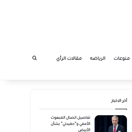
منوعات
الرياضه
مقالات الرأي
بحث عن
أخر الاخبار
تفاصيل اتصال المبعوث
الأممي و”حميدتي” بشأن
الأبيض