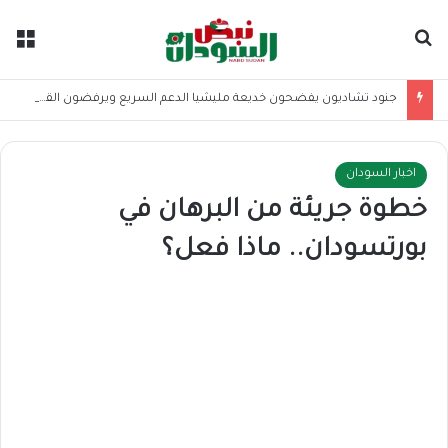
بحث عن
الق
جنود تشاديون يفضحون خديعة مليشيا الدعم السريع ويرفضون القتال بالسودان
اخبار السودان
خطوة جريئة من البرهان في
بورتسودان.. ماذا فعل؟