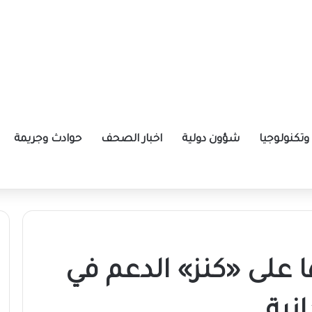
تكنولوجيا
شؤون دولية
اخبار الصحف
حوادث وجريمة
نطن
 على «كنز» الدعم في