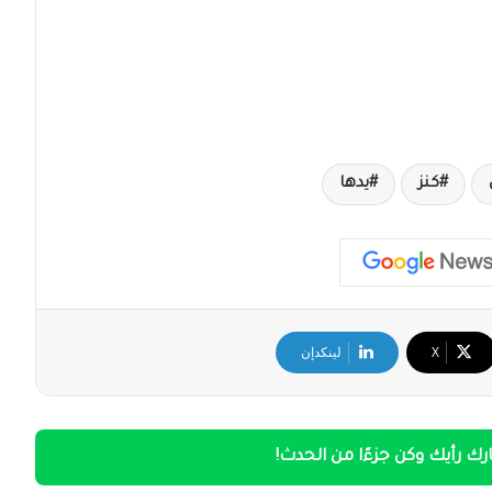
كنز
يدها
‫X
لينكدإن
ك رأيك وكن جزءًا من الحدث!