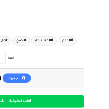
الدعم
المشتركة
تضع
على
إتبعنا
فيسبوك
اكتب تعليقك .. شار