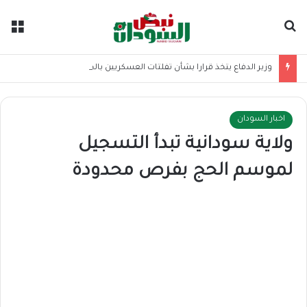
بحث عن
الق
وزير الدفاع يتخذ قرارا بشأن تفلتات العسكريين بالخرطوم
اخبار السودان
ولاية سودانية تبدأ التسجيل
لموسم الحج بفرص محدودة