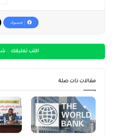
فيسبوك
اكتب تعليقك .. شار
مقالات ذات صلة