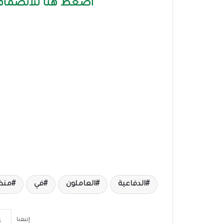
اضغط هنا للانضمام 
الدفاعية
العاملون
في
منظ
إتبعنا