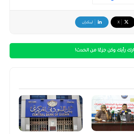
‫X
لينكدإن
ك رأيك وكن جزءًا من الحدث!