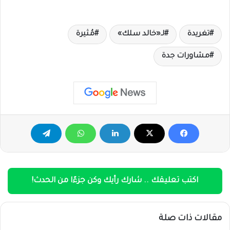
تغريدة
لـ«خالد سلك»
مُثيرة
مشاورات جدة
اكتب تعليقك .. شارك رأيك وكن جزءًا من الحدث!
مقالات ذات صلة