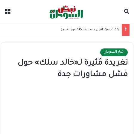
بحث عن
الق
وفاة سودانيين بسبب الطقس السيئ
اخبار السودان
تغريدة مُثيرة لـ«خالد سلك» حول
فشل مشاورات جدة