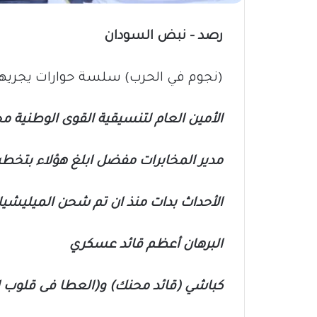
رصد – نبض السودان
(نجوم في الحرب) سلسة حوارات يجريه
الأمين العام لتنسيقية القوى الوطنية مح
مدير المخابرات مفضل ابلغ هؤلاء بتخطيط حميدتي لا
الأحداث بدات منذ ان تم شحن الميليشيا 
البرهان أعظم قائد عسكري
كباشي (قائد محنك) و(العطا فى قلوب ال