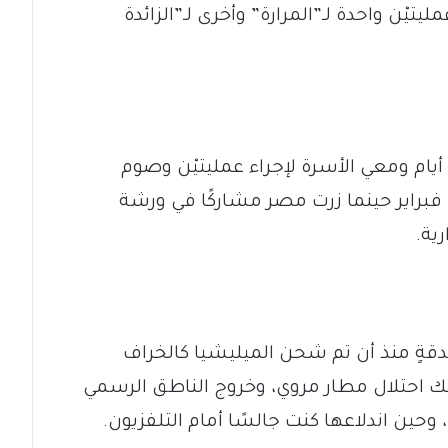
ْن واحدة لـ”المرارة” وأخرى لـ”الزائدة
ثلاثة أيام ومعي الأسرة لإجراء عمليتيْن وصوم
فبراير حينما زرت مصر مشاركًا في ورشة
ية.
ث بدقةٍ منذ أن تم شحن الميليشيا كالخراف
ك احتلال مطار مروي، وخروج الناطق الرسمي
حين اندلاعها كنت جالسًا أمام التلفزيون.