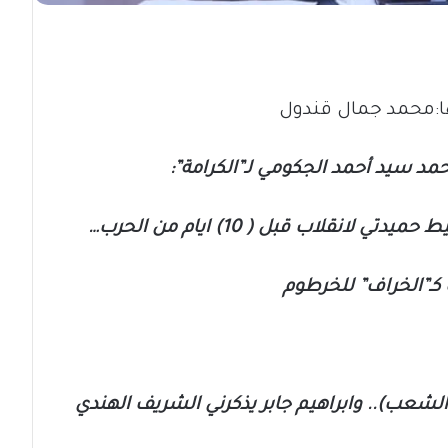
ا:محمد جمال قندول
مد سيد أحمد الجكومي لـ”الكرامة”:
نقلاب قبل ( 10) ايام من الحرب…
كـ”الخراف” للخرطوم
شعب).. وابراهيم جابر يذكرني الشريف الهندي