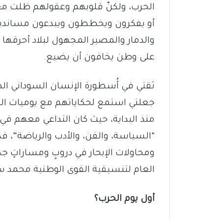
الحرب، ولكنّ قلوبهم وعقولهم ظلت معلق
أو يفكرون ويخططون ويبدعون مساندين
والدمار والمصير المجهول لبلاد أحرقها ا
على وطن يخافون أن يضيع.
ثقتي في أُسطورة الإنسان السوداني ا
جعلني استمع لحكاياتهم مع يوميات ال
منذ البداية، حيث كان التداعي معهم في
“السياسة، والفن، والأدب والرياضة”، فك
ومحاولات الإبحار في دروبٍ ومساراتٍ ج
العام لتنسيقية القوى الوطنية محمد سي
أول يوم الحرب؟