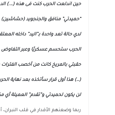
حين اندلعت الحرب كنت فى هذه (….) الدو
“حميدتي” منافق والجنجويد (حشاشين) 
لدي حالة تعد واحدة بـ”اليد” داخله المعتقل
الحرب ستحسم عسكريًا وعبر التفاوض .
حقبتي بالمريخ كانت من أخصب الفترات وان
(…) هذا أول قرار سأتخذه بعد نهاية الحر
لن يكون لحميدتي و”تقدم” العميلة أي م
ربما وضعتهم الأقدار في قلب النيران، 