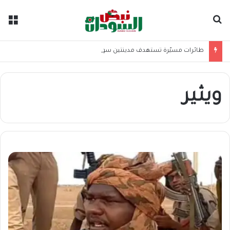
بحث عن
الق
طائرات مسيّرة تستهدف مدينتين سودانيتين
ويثير