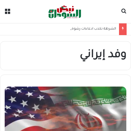
بحث عن
الق
الشرطة تكذب ادعاءات رشوة الـ30 مليار وتوضح
وفد إيراني