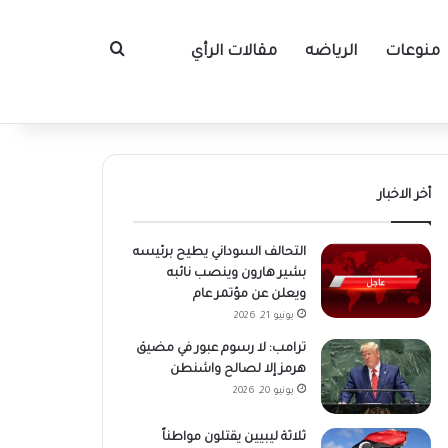
منوعات
الرياضه
مقالات الرأي
بحث عن
أخر الاخبار
التحالف السوداني يطيح برئيسه
بشير هارون وينصب نائبه
ويعلن عن مؤتمر عام
يونيو 21, 2026
ترامب: لا رسوم عبور في مضيق
هرمز إلا لصالح واشنطن
يونيو 20, 2026
ثلاثة ليبيين يقتلون مواطناً