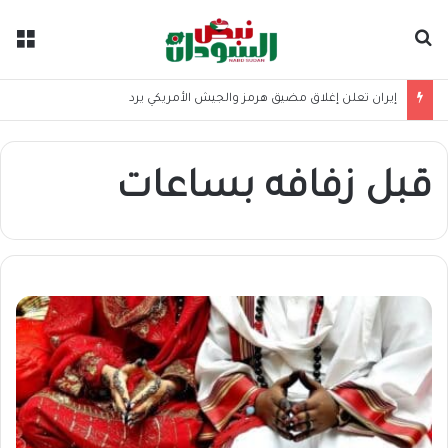
بحث عن
الق
إيران تعلن إغلاق مضيق هرمز والجيش الأمريكي يرد
قبل زفافه بساعات