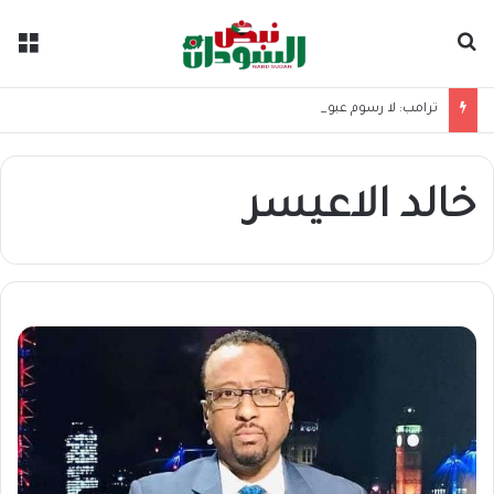
بحث عن
الق
ترامب: لا رسوم عبور في مضيق هرمز إلا لصالح واشنطن
خالد الاعيسر