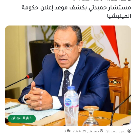
نبض السودان
يناير 1, 2025
0
مستشار حميدتي يكشف موعد إعلان حكومة
الميليشيا
اخبار السودان
نبض السودان
ديسمبر 29, 2024
0