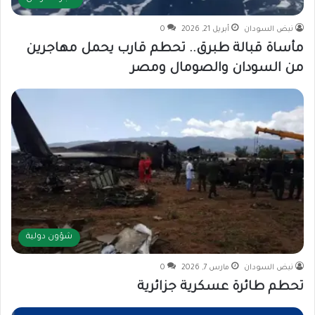
نبض السودان
أبريل 21, 2026
0
مأساة قبالة طبرق.. تحطم قارب يحمل مهاجرين
من السودان والصومال ومصر
شؤون دولية
نبض السودان
مارس 7, 2026
0
تحطم طائرة عسكرية جزائرية