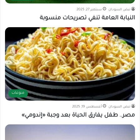
نبض السودان
سبتمبر 27, 2025
النيابة العامة تنفي تصريحات منسوبة
منوعات
نبض السودان
أغسطس 19, 2025
مصر.. طفل يفارق الحياة بعد وجبة «إندومي»