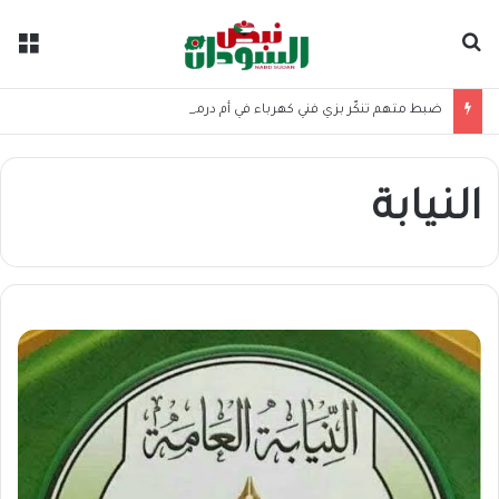
بحث عن
الق
ضبط متهم تنكّر بزي فني كهرباء في أم درمان بعد مقاومة الشرطة بسلاح ناري
النيابة