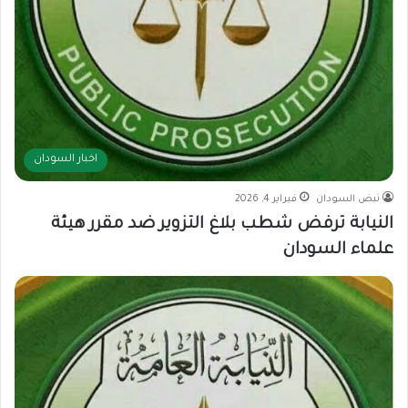
اخبار السودان
نبض السودان
فبراير 4, 2026
النيابة ترفض شطب بلاغ التزوير ضد مقرر هيئة
علماء السودان