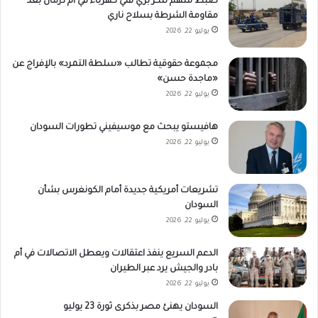
ضبط متهم تنكّر بزي فني كهرباء في أم درمان بعد
مقاومة الشرطة بسلاح ناري
يوليو 22, 2026
مجموعة حقوقية تطالب «سلطة التمرد» بالإفراج عن
«ماجدة حسن»
يوليو 22, 2026
هافيستو يبحث مع موسيفيني تطورات السودان
يوليو 22, 2026
تشريعات أمريكية جديدة أمام الكونغرس بشأن
السودان
يوليو 22, 2026
الدعم السريع ينفذ اعتقالات ويعطل الاتصالات في أم
بادر والجيش يرد عبر الطيران
يوليو 22, 2026
السودان يهنئ مصر بذكرى ثورة 23 يوليو