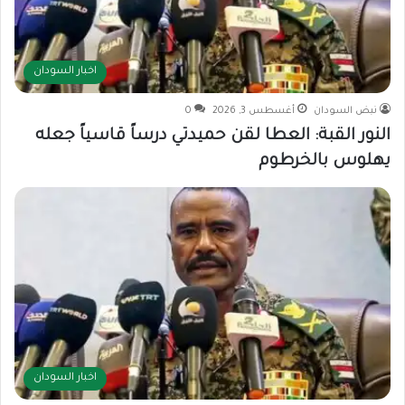
اخبار السودان
نبض السودان
أغسطس 3, 2026
0
النور القبة: العطا لقن حميدتي درساً قاسياً جعله
يهلوس بالخرطوم
اخبار السودان