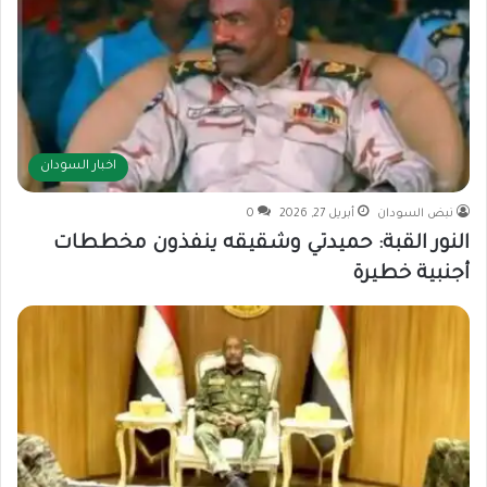
اخبار السودان
نبض السودان
أبريل 27, 2026
0
النور القبة: حميدتي وشقيقه ينفذون مخططات
أجنبية خطيرة