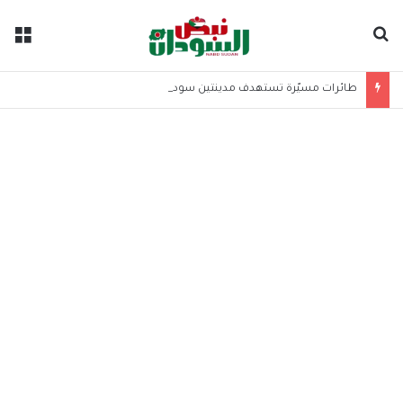
بحث عن
الق
طائرات مسيّرة تستهدف مدينتين سودانيتين