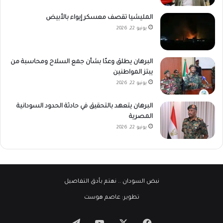
المليشيا تقصف معسكر إيواء بالأبيض
يونيو 22, 2026
البرهان يطلق وعدًا بشأن جمع السلاح ومحاسبة من
يبتز المواطنين
يونيو 22, 2026
البرهان يتعهد بالتحقيق في حادثة الحدود السودانية
المصرية
يونيو 22, 2026
نبض السودان
.. نهتم بأدق التفاصيل
تطوير:
عاصم هوست
‫X
فيسبوك
‫YouTube
تيلقرام