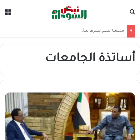
بحث عن
الق
مليشيا الدعم السريع تبدأ تكرير النفط ونهب الخام عبر 4 مصافٍ
أساتذة الجامعات