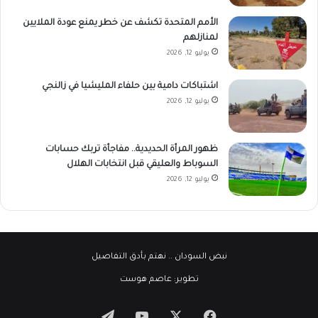
الأمم المتحدة تكشف عن خطر يمنع عودة الملايين
لمنازلهم
يوليو 12, 2026
اشتباكات دامية بين حلفاء المليشيا في زالنجي
يوليو 12, 2026
ظهور المرأة الحديدية.. مفاجأة تربك حسابات
السوباط والعليقي قبل انتخابات الهلال
يوليو 12, 2026
نبض السودان
.. نهتم بأدق التفاصيل
تطوير:
عاصم هوست
‫X
فيسبوك
‫YouTube
تيلقرام