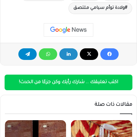
ولادة توأم سيامي ملتصق
اكتب تعليقك .. شارك رأيك وكن جزءًا من الحدث!
مقالات ذات صلة