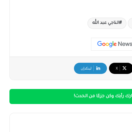
الناجي عبد الله
‫X
لينكدإن
ك رأيك وكن جزءًا من الحدث!