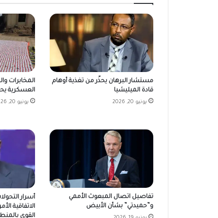
مستشار البرهان يحذّر من تغذية أوهام
المخابرات وا
قادة الميليشيا
العسكرية يحققو
يونيو 20, 2026
يونيو 20, 2026
تفاصيل اتصال المبعوث الأممي
أسرار التحولا
و”حميدتي” بشأن الأبيض
الاتفاقية الأمر
القوى بالمنط