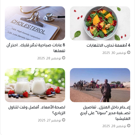
8 عادات صباحية تدمّر قلبك.. احذر أن
4 أطعمة تحارب الالتهابات
تفعلها
نوفمبر 30, 2025
نوفمبر 28, 2025
لصحة الأمعاء.. أفضل وقت لتناول
إعـ.ـدام داخل المنزل.. تفاصيل
الزبادي؟
تصـ.ـفية مدير “سونا” على أيدي
المليشيا
نوفمبر 27, 2025
نوفمبر 28, 2025