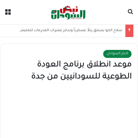
بحث عن
الق
سلاح الجو يسحق رتلاً عسكرياً ويدمر عشرات المدرعات للمليشيا بكردفان
اخبار السودان
موعد انطلاق برنامج العودة
الطوعية للسودانيين من جدة