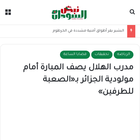
بحث عن
الق
البشير يقر أطواق أمنية مشددة في الخرطوم
الرياضه
تحقيقات
قضايا الساعة
مدرب الهلال يصف المبارة أمام
مولودية الجزائر بـ«الصعبة
للطرفين»