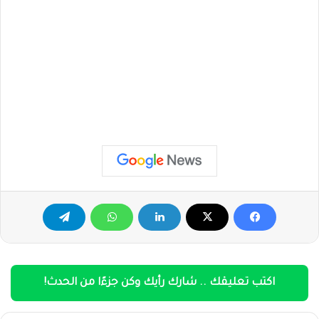
اكتب تعليقك .. شارك رأيك وكن جزءًا من الحدث!