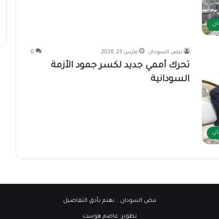
ان
نبض السودان
مارس 23, 2026
0
تحرك أممي جديد لكسر جمود الأزمة
السودانية
ان
نبض السودان
.. نهتم بأدق التفاصيل
تطوير:
عاصم هوست