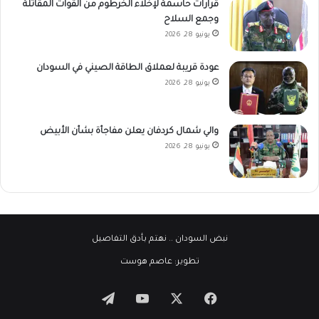
قرارات حاسمة لإخلاء الخرطوم من القوات المقاتلة
وجمع السلاح
يونيو 28, 2026
عودة قريبة لعملاق الطاقة الصيني في السودان
يونيو 28, 2026
والي شمال كردفان يعلن مفاجأة بشأن الأبيض
يونيو 28, 2026
نبض السودان
.. نهتم بأدق التفاصيل
تطوير:
عاصم هوست
‫X
فيسبوك
‫YouTube
تيلقرام