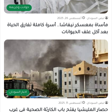
حوادث وجريمة
نبض السودان
أغسطس 26, 2025
مأساة بمعسكر نيفاشا.. أسرة كاملة تفارق الحياة
بعد أكل علف الحيوانات
اخبار السودان
نبض السودان
أغسطس 11, 2025
حصار المليشيا يفتح باب الكارثة الصحية في غرب